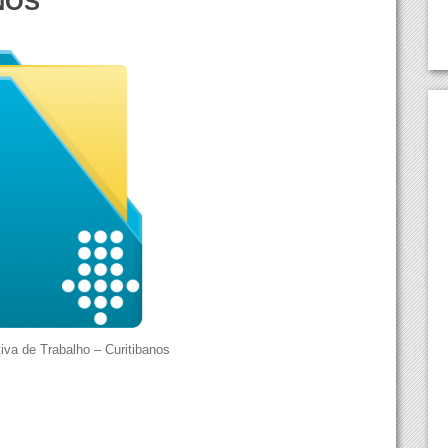
NOS
Lutas Em Santa Catarina
Concórdia
Sindicatos
Criciúma
Curitibanos
Florianópolis
Itajaí
Joaçaba
Joinville
Lages
Mafra
va de Trabalho – Curitibanos
Tubarão