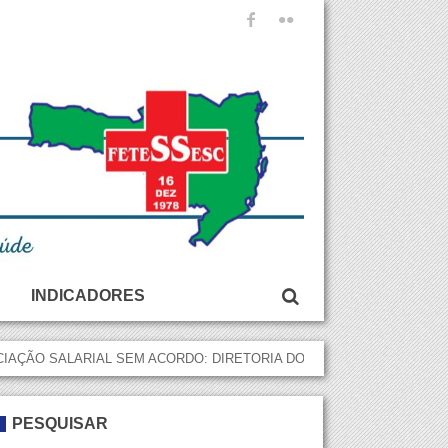
INDICADORES
Acordos Coletivos
IAÇÃO SALARIAL SEM ACORDO: DIRETORIA DO SITESSCH SEGUE FI
Convenções Coletivas
Acordos Coletivos
PESQUISAR
Convenções Coletivas
Acordos Coletivos