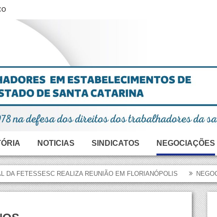
CO
TÓRIA
NOTICIAS
SINDICATOS
NEGOCIAÇÕES
Coronavírus
Sindicatos Catarinenses
Blumenau
L DA FETESSESC REALIZA REUNIÃO EM FLORIANÓPOLIS
NEGOC
Federação
Caçador
Saúde No Brasil
Chapecó