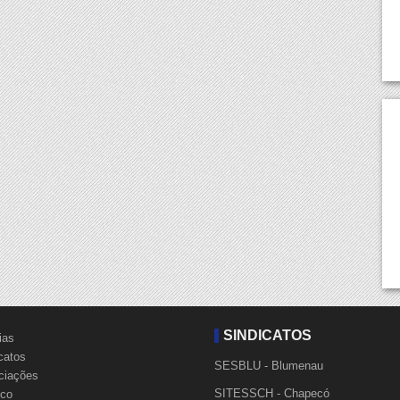
SINDICATOS
ias
catos
SESBLU - Blumenau
ciações
SITESSCH - Chapecó
ico