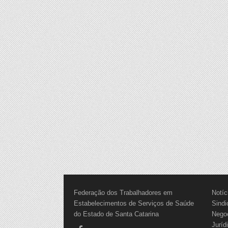
Federação dos Trabalhadores em
Notíc
Estabelecimentos de Serviços de Saúde
Sindi
do Estado de Santa Catarina
Nego
Juríd