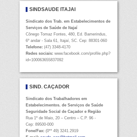
SINDSAÚDE ITAJAÍ
Sindicato dos Trab. em Estabelecimentos de
Serviços de Saúde de Itajaí
Cônego Tomaz Fontes, 480, Ed. Bamerindus,
6º andar - Sala 61, Itajaí, SC. Cep: 88301-060
Telefone:
(47) 3348-4170
Redes sociais:
www.facebook.com/profile.php?
id=100063655837092
SIND. CAÇADOR
Sindicato dos Trabalhadores em
Estabelecimentos. de Serviços de Saúde
Seguridade Social de Caçador e Região
Rua 1º de Maio, 20 – Centro – C.P. 96 -
Cep: 89500-000
Fone/Fax:
(0** 49) 3241.2919