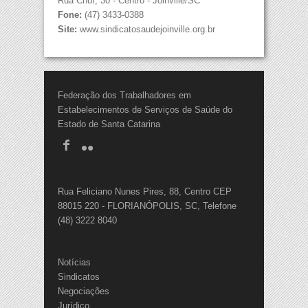
Rua Chuí, 30 - Centro - Joinville/SC
Fone:
(47) 3433-0388
Site:
www.sindicatosaudejoinville.org.br
Federação dos Trabalhadores em
Estabelecimentos de Serviços de Saúde do
Estado de Santa Catarina
Rua Feliciano Nunes Pires, 88, Centro CEP
88015 220 - FLORIANÓPOLIS, SC, Telefone
(48) 3222 8040
Notícias
Sindicatos
Negociações
Jurídico