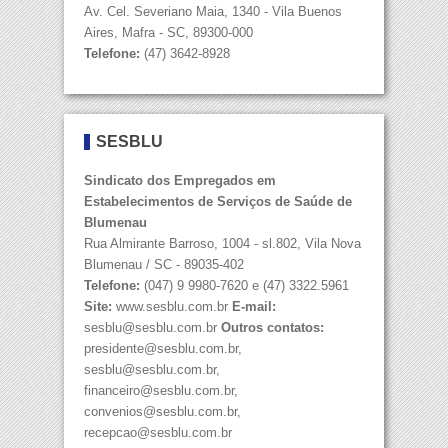
Av. Cel. Severiano Maia, 1340 - Vila Buenos
Aires, Mafra - SC, 89300-000
Telefone:
(47) 3642-8928
SESBLU
Sindicato dos Empregados em
Estabelecimentos de Serviços de Saúde de
Blumenau
Rua Almirante Barroso, 1004 - sl.802, Vila Nova
Blumenau / SC - 89035-402
Telefone:
(047) 9 9980-7620 e (47) 3322.5961
Site:
www.sesblu.com.br
E-mail:
sesblu@sesblu.com.br
Outros contatos:
presidente@sesblu.com.br,
sesblu@sesblu.com.br,
financeiro@sesblu.com.br,
convenios@sesblu.com.br,
recepcao@sesblu.com.br