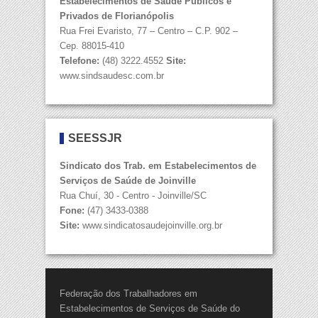
Estabelecimentos de Saúde Públicos e
Privados de Florianópolis
Rua Frei Evaristo, 77 – Centro – C.P. 902 –
Cep. 88015-410
Telefone:
(48) 3222.4552
Site:
www.sindsaudesc.com.br
SEESSJR
Sindicato dos Trab. em Estabelecimentos de
Serviços de Saúde de Joinville
Rua Chuí, 30 - Centro - Joinville/SC
Fone:
(47) 3433-0388
Site:
www.sindicatosaudejoinville.org.br
Federação dos Trabalhadores em
Estabelecimentos de Serviços de Saúde do