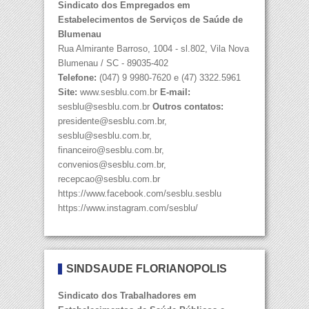
Sindicato dos Empregados em
Estabelecimentos de Serviços de Saúde de
Blumenau
Rua Almirante Barroso, 1004 - sl.802, Vila Nova
Blumenau / SC - 89035-402
Telefone:
(047) 9 9980-7620 e (47) 3322.5961
Site:
www.sesblu.com.br
E-mail:
sesblu@sesblu.com.br
Outros contatos:
presidente@sesblu.com.br,
sesblu@sesblu.com.br,
financeiro@sesblu.com.br,
convenios@sesblu.com.br,
recepcao@sesblu.com.br
https://www.facebook.com/sesblu.sesblu
https://www.instagram.com/sesblu/
SINDSAÚDE FLORIANÓPOLIS
Sindicato dos Trabalhadores em